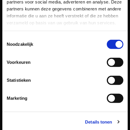
Contactformulier
partners voor social media, adverteren en analyse. Deze
partners kunnen deze gegevens combineren met andere
informatie die u aan ze heeft verstrekt of die ze hebben
Naam
verzameld op basis van uw gebruik van hun services.
Toestemmingsselectie
Noodzakelijk
E-mailadres
Voorkeuren
Telefoonnummer
Statistieken
Marketing
Bericht
Details tonen